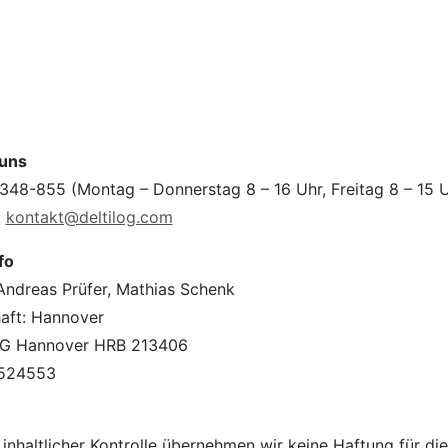
 uns
348-855 (Montag – Donnerstag 8 – 16 Uhr, Freitag 8 – 15 U
:
kontakt@deltilog.com
fo
Andreas Prüfer, Mathias Schenk
haft: Hannover
 AG Hannover HRB 213406
4524553
 inhaltlicher Kontrolle übernehmen wir keine Haftung für die