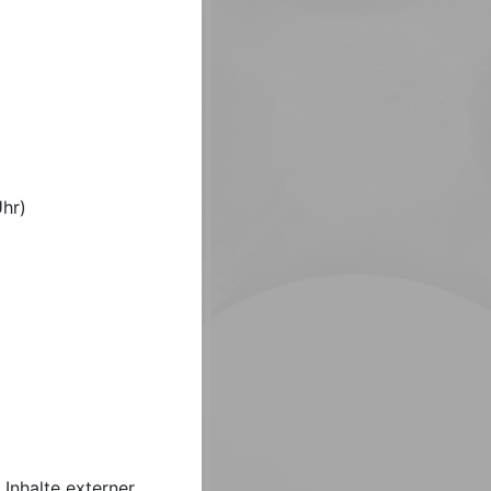
hr)
 Inhalte externer